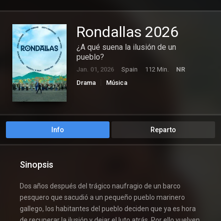
Rondallas 2026
¿A qué suena la ilusión de un
pueblo?
Jan. 01, 2026
Spain
112 Min.
NR
Drama
Música
Info
Reparto
Sinopsis
Dos años después del trágico naufragio de un barco
pesquero que sacudió a un pequeño pueblo marinero
gallego, los habitantes del pueblo deciden que ya es hora
de recuperar la ilusión y dejar el luto atrás. Por ello vuelven