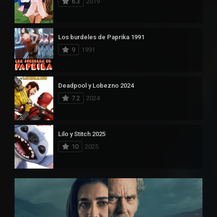
6.3
2019
Los burdeles de Paprika 1991
9
1991
Deadpool y Lobezno 2024
7.2
2024
Lilo y Stitch 2025
10
2025