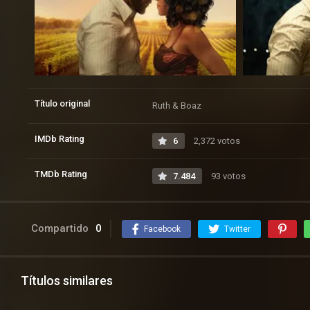
Título original
Ruth & Boaz
IMDb Rating
6
2,372 votos
TMDb Rating
7.484
93 votos
Compartido
0
Facebook
Twitter
Títulos similares