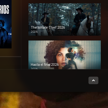
The Isolate Thief 2026
2026
1080P
Hasta el final 2026
2026
1080P
Road to Everywhere