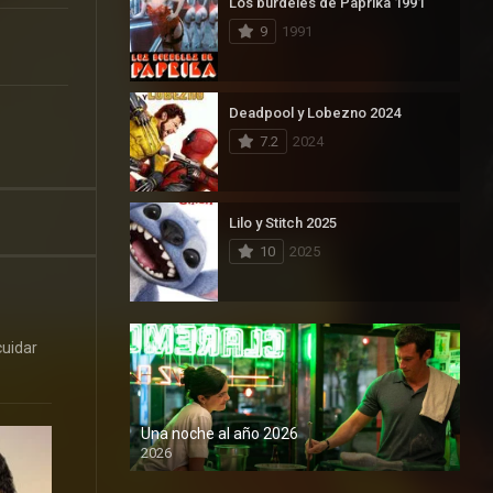
Los burdeles de Paprika 1991
9
1991
Deadpool y Lobezno 2024
7.2
2024
Lilo y Stitch 2025
10
2025
cuidar
Una noche al año 2026
2026
1080P