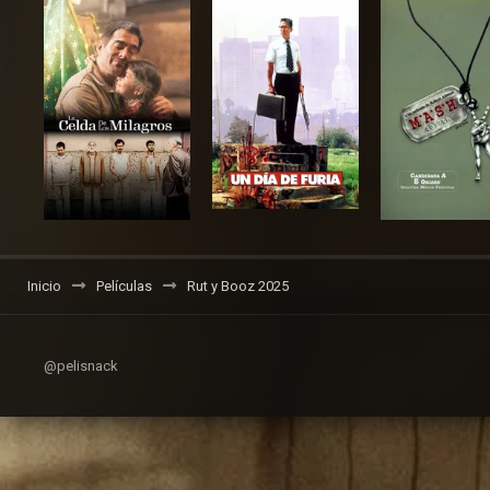
Inicio
Películas
Rut y Booz 2025
@pelisnack