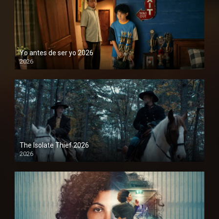
Yo antes de ser yo 2026
2026
1080P
The Isolate Thief 2026
2026
1080P