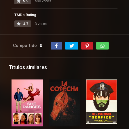
5.9
590 votos
TMDb Rating
4.7
3 votos
Compartido
0
Títulos similares