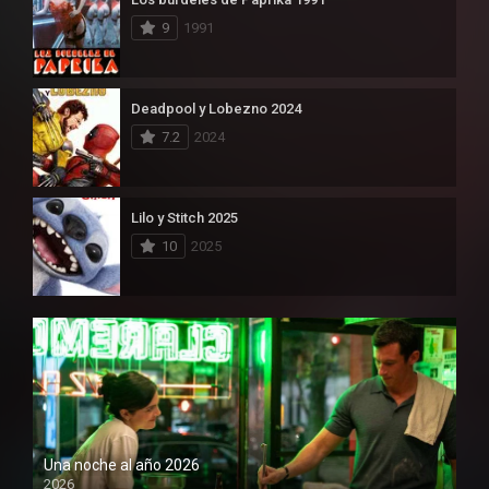
9
1991
Deadpool y Lobezno 2024
7.2
2024
Lilo y Stitch 2025
10
2025
Una noche al año 2026
2026