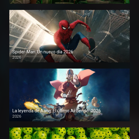
1080P
Spider-Man: Un nuevo día 2026
2026
1080P
La leyenda de Aang: El último Airbender 2026
2026
1080P