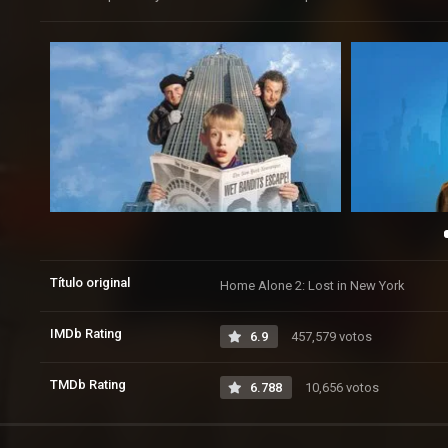
Título original
Home Alone 2: Lost in New York
IMDb Rating
6.9
457,579 votos
TMDb Rating
6.788
10,656 votos