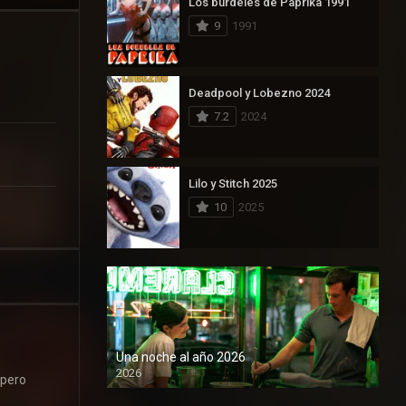
Los burdeles de Paprika 1991
9
1991
Deadpool y Lobezno 2024
7.2
2024
Lilo y Stitch 2025
10
2025
Una noche al año 2026
2026
 pero
1080P