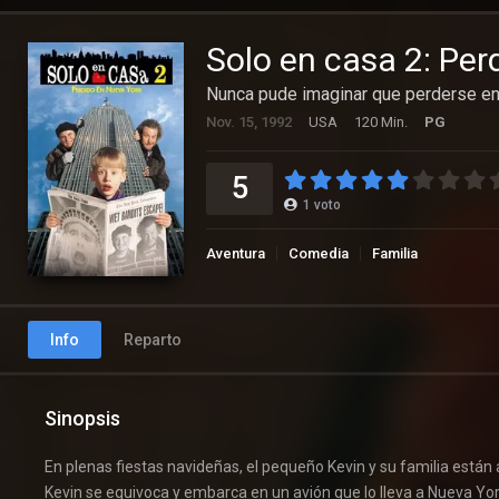
Solo en casa 2: Pe
Nunca pude imaginar que perderse en 
Nov. 15, 1992
USA
120 Min.
PG
5
1
voto
Aventura
Comedia
Familia
Info
Reparto
Sinopsis
En plenas fiestas navideñas, el pequeño Kevin y su familia están
Kevin se equivoca y embarca en un avión que lo lleva a Nueva Yor