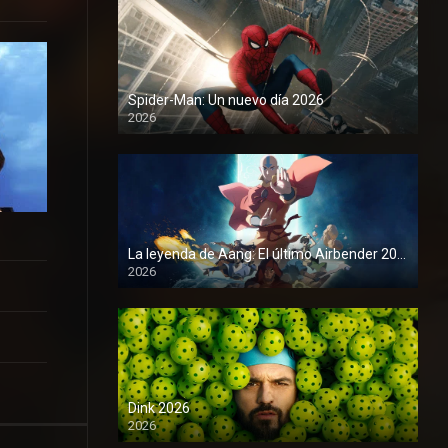
Spider-Man: Un nuevo día 2026
2026
1080P
La leyenda de Aang: El último Airbender 2026
2026
1080P
Dink 2026
2026
1080P