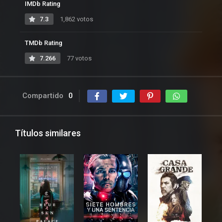
IMDb Rating
7.3
1,862 votos
TMDb Rating
7.266
77 votos
Compartido
0
Títulos similares