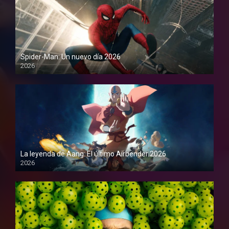
Spider-Man: Un nuevo día 2026
2026
1080P
La leyenda de Aang: El último Airbender 2026
2026
1080P