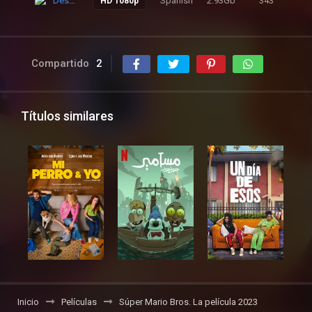
Descarga
Spanish
2.93Gb
343
2 
HD 1080p
Compartido
2
Títulos similares
Inicio
Películas
Súper Mario Bros. La película 2023