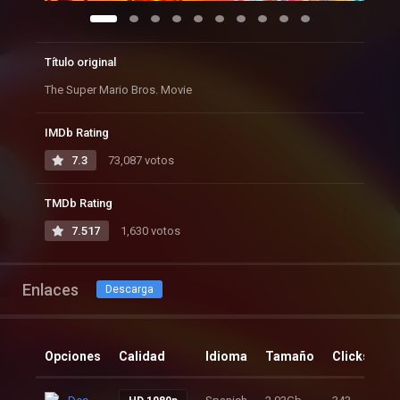
Título original
The Super Mario Bros. Movie
IMDb Rating
7.3
73,087 votos
TMDb Rating
7.517
1,630 votos
Enlaces
Descarga
Opciones
Calidad
Idioma
Tamaño
Clicks
A