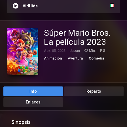
VidHide
Súper Mario Bros.
La película 2023
Apr. 05, 2023
Japan
92 Min.
PG
Animación
Aventura
Comedia
Familia
Fantasía
Info
Reparto
Enlaces
Sinopsis