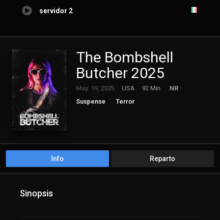
servidor 2
The Bombshell
Butcher 2025
May. 19, 2025
USA
92 Min.
NR
Suspense
Terror
Info
Reparto
Sinopsis