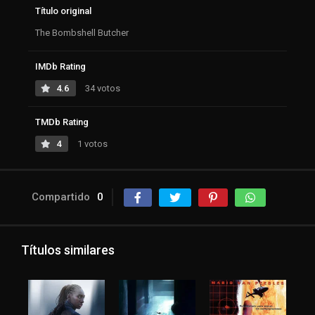
Título original
The Bombshell Butcher
IMDb Rating
4.6
34 votos
TMDb Rating
4
1 votos
Compartido
0
Títulos similares