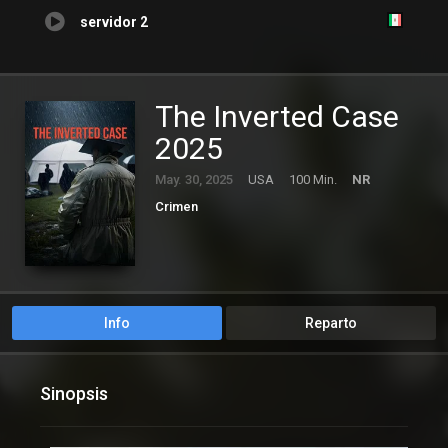
servidor 2
The Inverted Case
2025
May. 30, 2025
USA
100 Min.
NR
Crimen
Info
Reparto
Sinopsis