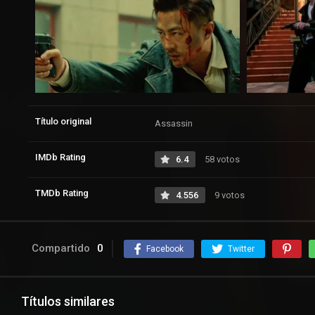
Título original
Assassin
IMDb Rating
6.4
58 votos
TMDb Rating
4.556
9 votos
Compartido
0
Facebook
Twitter
Títulos similares