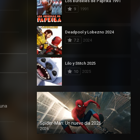
Los burdeles de Paprika 1991
9
1991
Deadpool y Lobezno 2024
7.2
2024
Lilo y Stitch 2025
10
2025
 una
Spider-Man: Un nuevo día 2026
2026
1080P