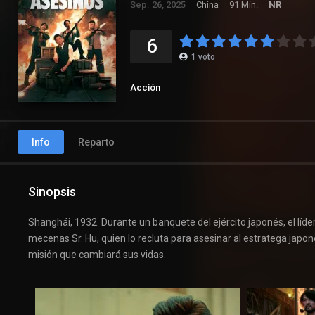
Sep. 26, 2025
China
91 Min.
NR
6
1
voto
Acción
Info
Reparto
Sinopsis
Shanghái, 1932. Durante un banquete del ejército japonés, el líder
mecenas Sr. Hu, quien lo recluta para asesinar al estratega jap
misión que cambiará sus vidas.