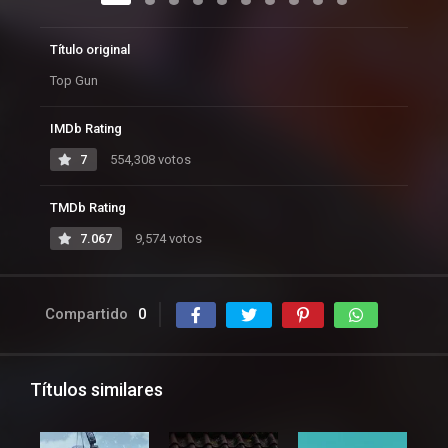
Título original
Top Gun
IMDb Rating
7
554,308 votos
TMDb Rating
7.067
9,574 votos
Compartido
0
Títulos similares