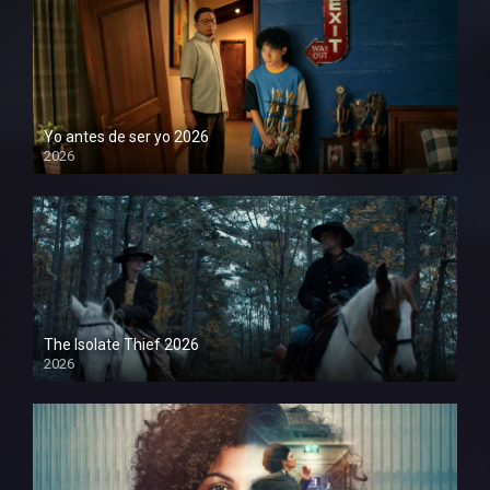
Yo antes de ser yo 2026
2026
1080P
The Isolate Thief 2026
2026
1080P