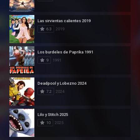
Las sirvientas calientes 2019
6.3
2019
Los burdeles de Paprika 1991
9
1991
Deadpool y Lobezno 2024
7.2
2024
Lilo y Stitch 2025
10
2025