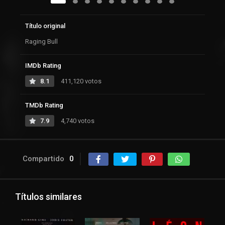
Título original
Raging Bull
IMDb Rating
8.1
411,120 votos
TMDb Rating
7.9
4,740 votos
Compartido
0
Títulos similares