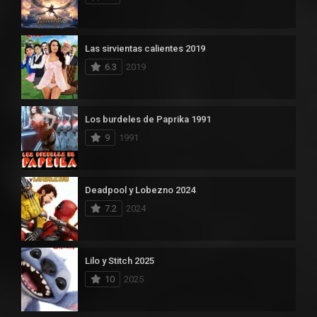
Las sirvientas calientes 2019
6.3
2019
Los burdeles de Paprika 1991
9
1991
Deadpool y Lobezno 2024
7.2
2024
Lilo y Stitch 2025
10
2025