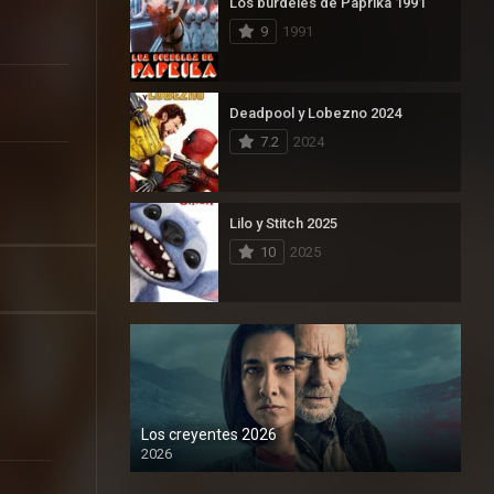
Los burdeles de Paprika 1991
9
1991
Deadpool y Lobezno 2024
7.2
2024
Lilo y Stitch 2025
10
2025
,
Los creyentes 2026
2026
1080P