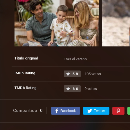
Título original
Tras el verano
IMDb Rating
5.8
105 votos
TMDb Rating
6.6
9 votos
Compartido
0
Facebook
Twitter