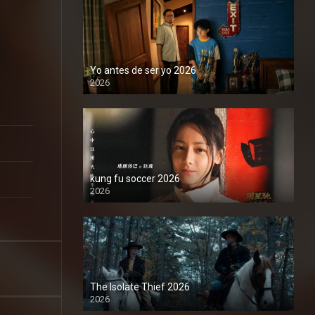
Yo antes de ser yo 2026
2026
1080P
kung fu soccer 2026
2026
1080P
The Isolate Thief 2026
2026
1080P