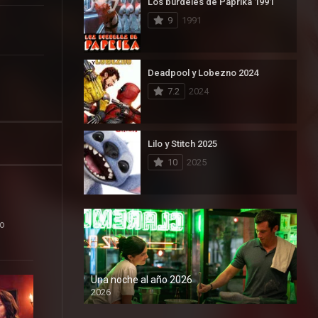
Los burdeles de Paprika 1991
9
1991
Deadpool y Lobezno 2024
7.2
2024
Lilo y Stitch 2025
10
2025
no
Una noche al año 2026
2026
1080P