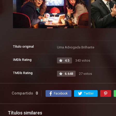
Título original
Uma Advogada Brilhante
IMDb Rating
4.5
343 votos
TMDb Rating
6.648
27 votos
Compartido
0
Facebook
Twitter
Títulos similares