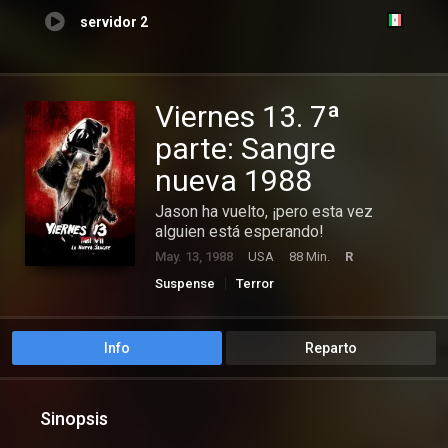
servidor 2
Viernes 13. 7ª
parte: Sangre
nueva 1988
Jason ha vuelto, ¡pero esta vez
alguien está esperando!
May. 13, 1988
USA
88 Min.
R
Suspense
Terror
Info
Reparto
Sinopsis