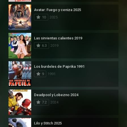
Avatar: Fuego y ceniza 2025
10
2025
Las sirvientas calientes 2019
6.3
2019
Los burdeles de Paprika 1991
9
1991
Deadpool y Lobezno 2024
7.2
2024
Lilo y Stitch 2025