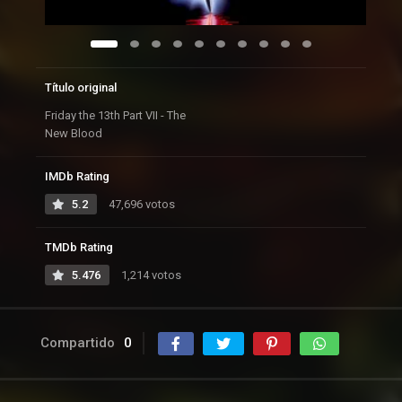
Título original
Friday the 13th Part VII - The
New Blood
IMDb Rating
5.2
47,696 votos
TMDb Rating
5.476
1,214 votos
Compartido
0