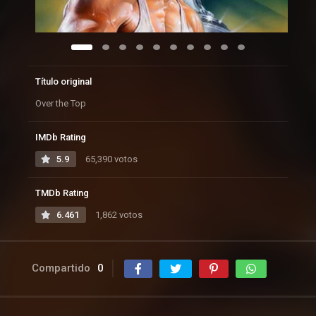
Título original
Over the Top
IMDb Rating
5.9
65,390 votos
TMDb Rating
6.461
1,862 votos
Compartido
0