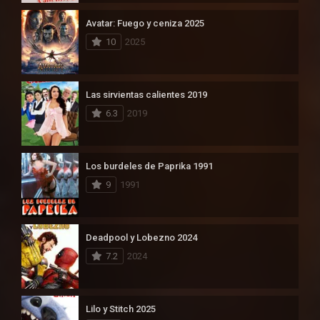
Avatar: Fuego y ceniza 2025
10
2025
Las sirvientas calientes 2019
6.3
2019
Los burdeles de Paprika 1991
9
1991
Deadpool y Lobezno 2024
7.2
2024
Lilo y Stitch 2025