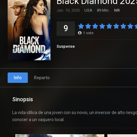
Black Diamond 202
Jan. 10, 2025
USA
89 Min.
NR
9
1
voto
Suspense
Info
Reparto
Sinopsis
La vida idílica de una joven con su novio, un inversor de alto riesg
conocer a un vaquero local.