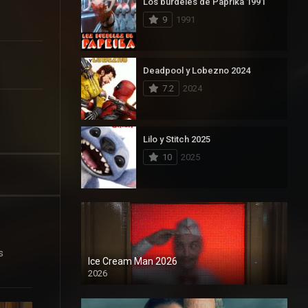
Los burdeles de Paprika 1991
9
1991
Deadpool y Lobezno 2024
7.2
2024
Lilo y Stitch 2025
10
2025
s
Ice Cream Man 2026
2026