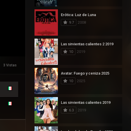
Erótica: Luz de Luna
9.7
2008
Las sirvientas calientes 2 2019
10
2019
3 Vistas
Avatar: Fuego y ceniza 2025
10
2025
Las sirvientas calientes 2019
6.3
2019