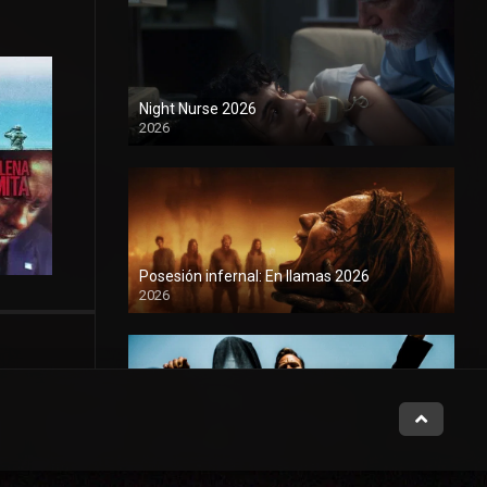
Night Nurse 2026
2026
1080P
Posesión infernal: En llamas 2026
2026
1080P
Citizen Vigilante 2026
2026
1080P