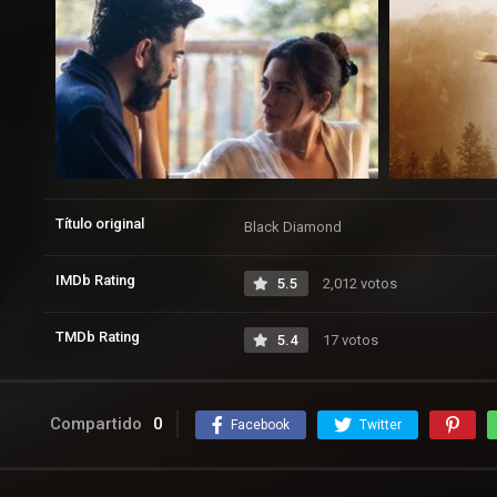
Título original
Black Diamond
IMDb Rating
5.5
2,012 votos
TMDb Rating
5.4
17 votos
Compartido
0
Facebook
Twitter