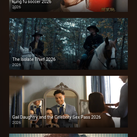
kung fu soccer 2026
2026
1080P
The Isolate Thief 2026
2026
1080P
Gail Daughtry and the Celebrity Sex Pass 2026
2026
1080P