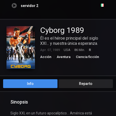
servidor 2
Cyborg 1989
Él es el héroe principal del siglo
XXI... y nuestra única esperanza.
Apr. 07, 1989
USA
86 Min.
R
Acción
Aventura
Ciencia ficción
Suspense
Info
Reparto
Sinopsis
Siglo XXI, en un futuro apocalíptico… América está