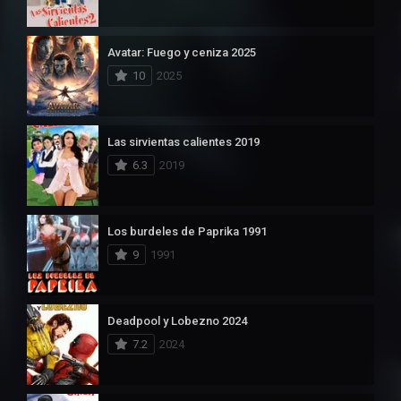
Avatar: Fuego y ceniza 2025
10
2025
Las sirvientas calientes 2019
6.3
2019
Los burdeles de Paprika 1991
9
1991
Deadpool y Lobezno 2024
7.2
2024