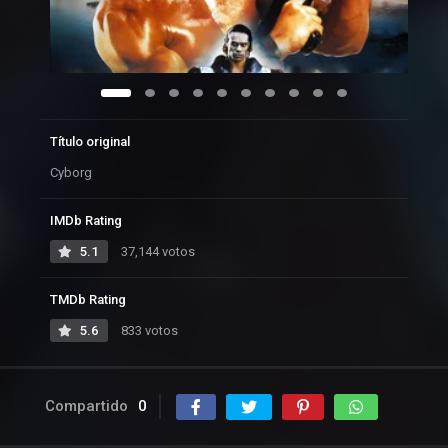
Título original
Cyborg
IMDb Rating
5.1
37,144 votos
TMDb Rating
5.6
833 votos
Compartido
0