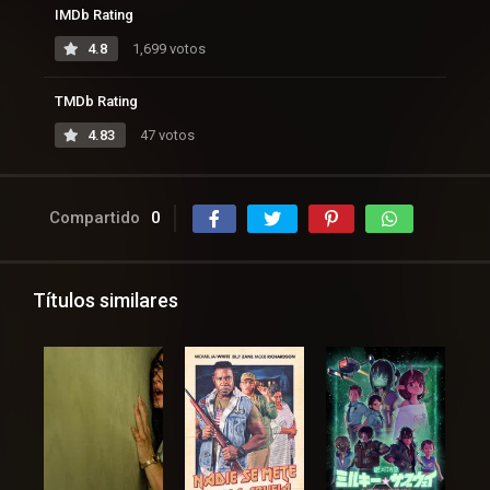
IMDb Rating
4.8
1,699 votos
TMDb Rating
4.83
47 votos
Compartido
0
Títulos similares