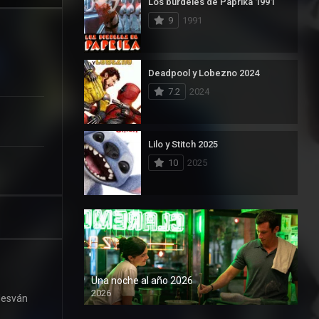
Los burdeles de Paprika 1991
9
1991
Deadpool y Lobezno 2024
7.2
2024
Lilo y Stitch 2025
10
2025
Una noche al año 2026
2026
 desván
1080P