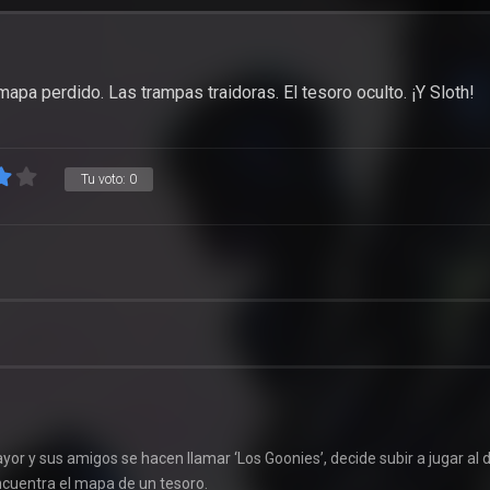
 mapa perdido. Las trampas traidoras. El tesoro oculto. ¡Y Sloth!
Tu voto:
0
r y sus amigos se hacen llamar ‘Los Goonies’, decide subir a jugar al
ncuentra el mapa de un tesoro.