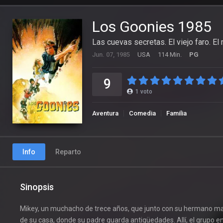
Los Goonies 1985
Las cuevas secretas. El viejo faro. El
Jun. 07, 1985
USA
114 Min.
PG
9
1
voto
Aventura
Comedia
Familia
Info
Reparto
Sinopsis
Mikey, un muchacho de trece años, que junto con su hermano mayo
de su casa, donde su padre guarda antigüedades. Allí, el grupo e