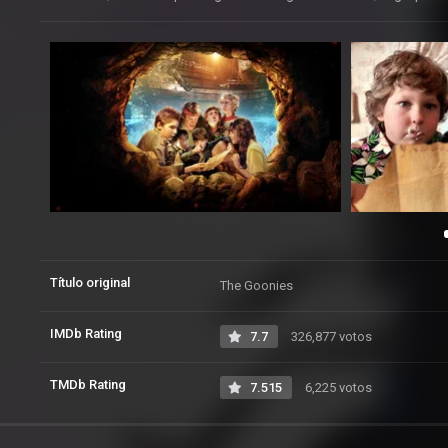
Título original
The Goonies
IMDb Rating
7.7
326,877 votos
TMDb Rating
7.515
6,225 votos