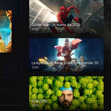
Spider-Man: Un nuevo día 2026
2026
1080P
La leyenda de Aang: El último Airbender 2026
2026
1080P
Dink 2026
2026
1080P