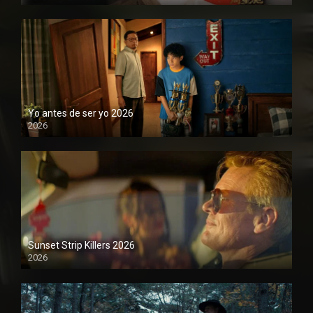
1080P
Yo antes de ser yo 2026
2026
1080P
Sunset Strip Killers 2026
2026
1080P