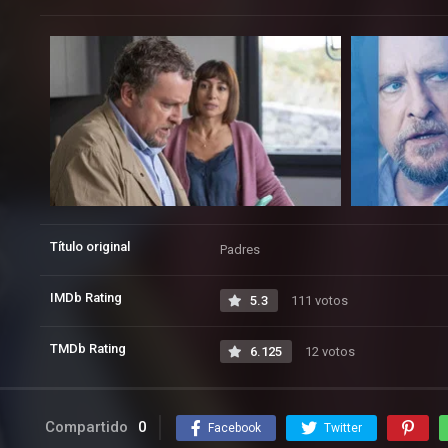
Título original
Padres
IMDb Rating
5.3
111 votos
TMDb Rating
6.125
12 votos
Compartido
0
Facebook
Twitter