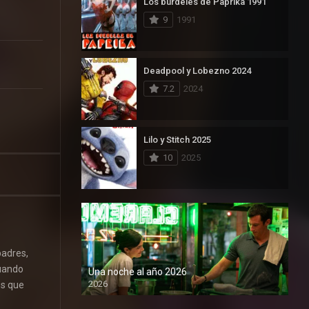
Los burdeles de Paprika 1991
9
1991
Deadpool y Lobezno 2024
7.2
2024
Lilo y Stitch 2025
10
2025
padres,
cuando
Una noche al año 2026
2026
es que
1080P