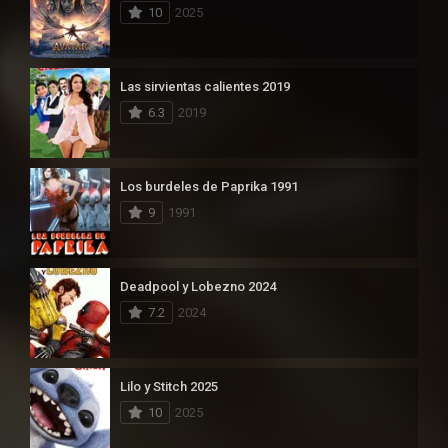
10
2025
Las sirvientas calientes 2019
6.3
2019
Los burdeles de Paprika 1991
9
1991
Deadpool y Lobezno 2024
7.2
2024
Lilo y Stitch 2025
10
2025