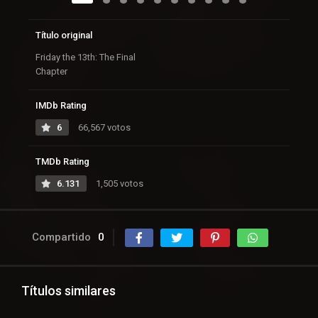
Título original
Friday the 13th: The Final
Chapter
IMDb Rating
6
66,567 votos
TMDb Rating
6.131
1,505 votos
Compartido
0
Títulos similares